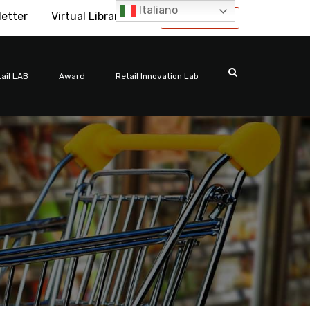
Italiano
letter
Virtual Library
International
ail LAB
Award
Retail Innovation Lab